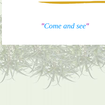
"
Come and see
"